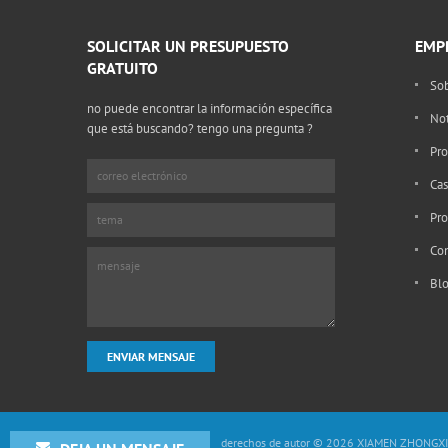
SOLICITAR UN PRESUPUESTO
EMP
GRATUITO
Sob
no puede encontrar la información específica
Not
que está buscando? tengo una pregunta ?
Contáctenos
Pro
Cas
Pro
Con
Bl
derechos de autor © 2026 XIAMEN ZHONGXI