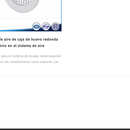
 de aire de caja de huevo redonda
nio en el sistema de aire
ionado
n para el sistema de escape, toma aleación
io con revestimiento como material, con
a evitar los insectos; diámetro: de 150
mm; resistencia al ruido para interiores;
alación y buen rendimiento; soportar a la
uede ser lavable.