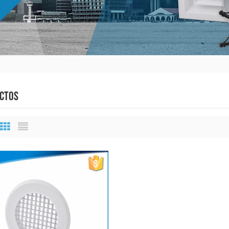
CTOS
Grid View
List View