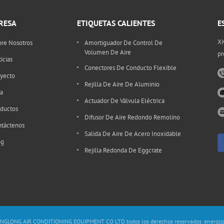
RESA
ETIQUETAS CALIENTES
E
Xi
re Nosotros
Amortiguador De Control De
Volumen De Aire
pr
icias
Conectores De Conducto Flexible
yecto
Rejilla De Aire De Aluminio
a
Actuador De Válvula Eléctrica
ductos
Difusor De Aire Redondo Remolino
táctenos
Salida De Aire De Acero Inoxidable
og
Rejilla Redonda De Eggcrate
NGLONG AIR CONDITIONING EQUIPMENT CO LTD.todos los derechos reservados. energiz