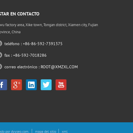
STAR EN CONTACTO
wu factory area, Xike town, Tongan district, Xiamen city, Fujian
ovince, China
teléfono : +86-86-592-7391375
fax : +86-592-7018286
correo electrónico :
ROOT@XMZXL.COM
ado por
dyyseo.com
.
mapa del sitio
xml