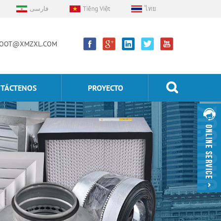
فارسی
Tiếng Việt
ไทย
OOT@XMZXL.COM
TÁCTENOS
PROYECTO