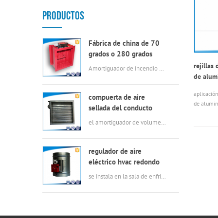
PRODUCTOS
Fábrica de china de 70
grados o 280 grados
eléctrica msfd HVAC
rejillas
Amortiguador de incendio eléctrico de 70 ℃ o 280 in en buena calidad
amortiguador de fuego
de alumi
para conductos de aire
acondic
aplicació
compuerta de aire
de alumin
sellada del conducto
malla par
rectangular del hvac
el amortiguador de volumen de aire tiene las características de construcción simple, baja fuga, par pequeño, operación flexible, resistencia a la corrosión.
mm a 250 
fácil inst
lluvia y p
regulador de aire
eléctrico hvac redondo
se instala en la sala de enfriamiento y se enclava con un ventilador axial. En verano, cuando los ventiladores axiales están en marcha, los amortiguadores también están funcionando para agotar el aire producido por los enfriadores, en invierno, el ventilador axial no funciona, y los amortiguadores también se mantienen cerrados para mantener la temp7