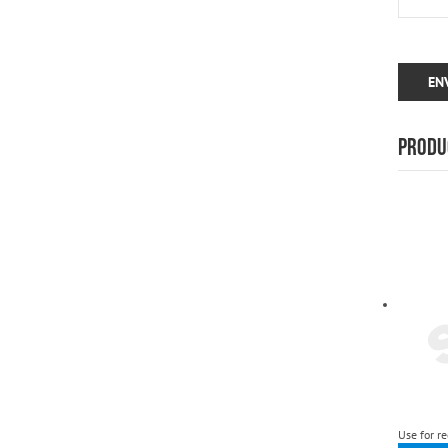
PRODU
Use for r