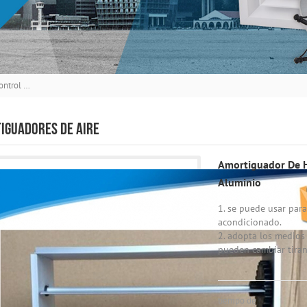
Amortiguador De Hoja De Control De Volumen Opuesto De Aire De Aluminio
IGUADORES DE AIRE
Amortiguador De H
Aluminio
1. se puede usar para
acondicionado.
2. adopta los medios 
pueden cambiar tirand
tiempo de