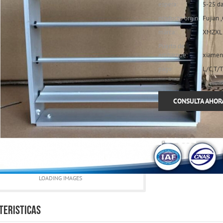
espera:
5-25 da
producto orgin:
Fujian 
marca:
XMZXL
Puerto de
embarque:
xiamen
pago:
L/C,T/T
CONSULTA AHOR
LOADING IMAGES
TERISTICAS