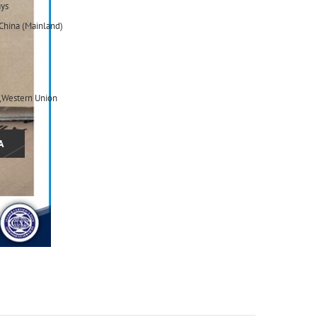
ys
,China (Mainland)
,Western Union
A