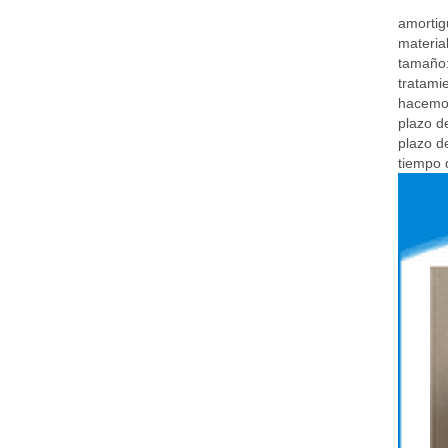
amortig
materia
tamaño:
tratami
hacemos
plazo de
plazo de
tiempo 