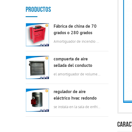
PRODUCTOS
Fábrica de china de 70
grados o 280 grados
eléctrica msfd HVAC
Amortiguador de incendio eléctrico de 70 ℃ o 280 in en buena calidad
amortiguador de fuego
para conductos de aire
compuerta de aire
sellada del conducto
rectangular del hvac
el amortiguador de volumen de aire tiene las características de construcción simple, baja fuga, par pequeño, operación flexible, resistencia a la corrosión.
regulador de aire
eléctrico hvac redondo
se instala en la sala de enfriamiento y se enclava con un ventilador axial. En verano, cuando los ventiladores axiales están en marcha, los amortiguadores también están funcionando para agotar el aire producido por los enfriadores, en invierno, el ventilador axial no funciona, y los amortiguadores también se mantienen cerrados para mantener la temp7
CARAC