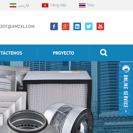
فارسی
Tiếng Việt
ไทย
OOT@XMZXL.COM
TÁCTENOS
PROYECTO