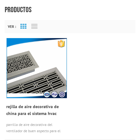
PRODUCTOS
VER :
Grid View
List View
rejilla de aire decorativa de
china para el sistema hvac
parrilla de aire decorativa del
ventilador de buen aspecto para el
sistema de HVAC