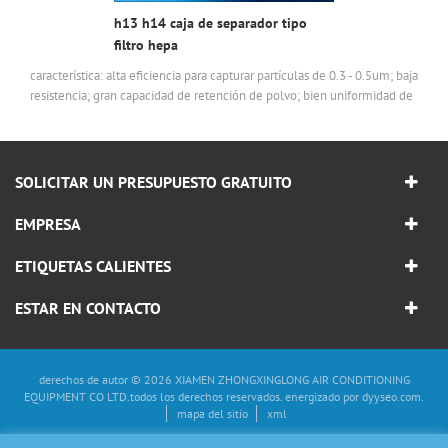
h13 h14 caja de separador tipo
filtro hepa
característica: alta eficiencia para capturar partículas de 0.3 - 0.5um; baja
resistencia; gran capacidad de retención de polvo; bien uniformidad de
la velocidad del aire.
SOLICITAR UN PRESUPUESTO GRATUITO
EMPRESA
ETIQUETAS CALIENTES
ESTAR EN CONTACTO
derechos de autor © 2026 XIAMEN ZHONGXINGLONG AIR CONDITIONING
EQUIPMENT CO LTD.todos los derechos reservados. energizado por
dyyseo.com
.
mapa del sitio
xml