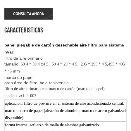
CONSULTA AHORA
CARACTERISTICAS
panel plegable de cartón desechable
aire
filtro para sistema
hvac
filtro de aire primario
tamaño:
59
4
* 59
4
x4
5
, 59
4
* 29
* 4
5
, 295 * 295 * 4
5,495 * 495
mm
* 45
marco de papel
gran área de filtro, baja resistencia
filtro de aire primario con marco de cartón (marco de papel)
modelo: zxl-jh-003
aplicación: filtro de pre-aire en el sistema de aire acondicionado central,
marco: marco de papel (aleación de aluminio, marco de acero galvanizado e
disponible)
forma interna: refuerzo de malla de alambre galvanizado