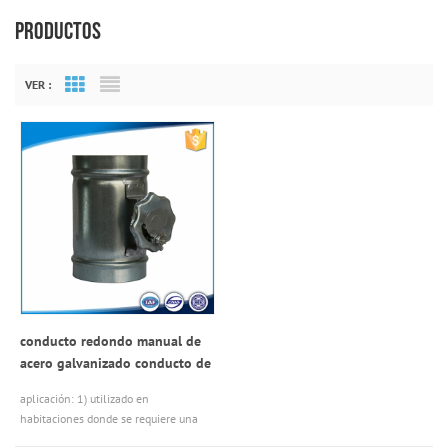
PRODUCTOS
VER :
Grid View
List View
conducto redondo manual de
acero galvanizado conducto de
aire
aplicación: 1) utilizado en
habitaciones donde se requiere una
ventilación más alta o más baja 2)