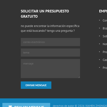
SOLICITAR UN PRESUPUESTO
EMP
GRATUITO
Con
no puede encontrar la información específica
Bl
que está buscando? tengo una pregunta ?
Contáctenos
Sob
Not
Pro
Cas
Pro
derechos de autor © 2026 XIAMEN ZHONGXI