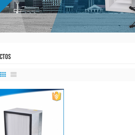
CTOS
Grid View
List View