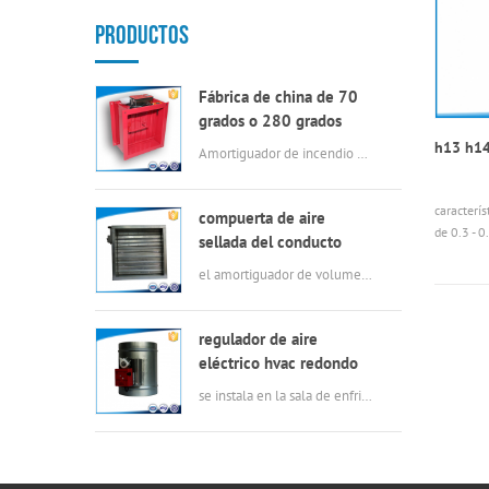
PRODUCTOS
Fábrica de china de 70
grados o 280 grados
eléctrica msfd HVAC
h13 h14 
Amortiguador de incendio eléctrico de 70 ℃ o 280 in en buena calidad
amortiguador de fuego
para conductos de aire
caracterís
compuerta de aire
de 0.3 - 0
sellada del conducto
retención
rectangular del hvac
el amortiguador de volumen de aire tiene las características de construcción simple, baja fuga, par pequeño, operación flexible, resistencia a la corrosión.
velocidad 
regulador de aire
eléctrico hvac redondo
se instala en la sala de enfriamiento y se enclava con un ventilador axial. En verano, cuando los ventiladores axiales están en marcha, los amortiguadores también están funcionando para agotar el aire producido por los enfriadores, en invierno, el ventilador axial no funciona, y los amortiguadores también se mantienen cerrados para mantener la temp7