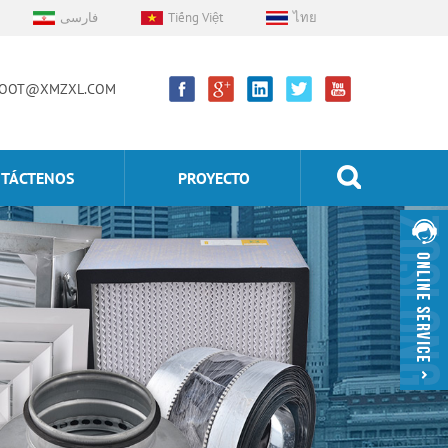
فارسی
Tiếng Việt
ไทย
OOT@XMZXL.COM
TÁCTENOS
PROYECTO