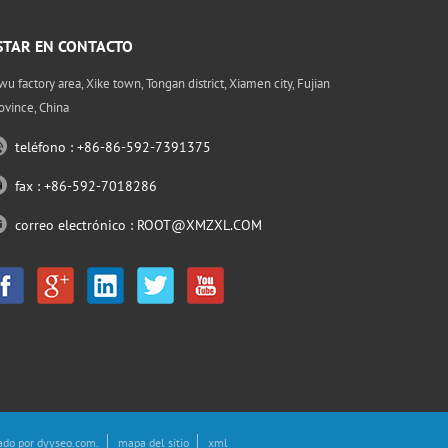
STAR EN CONTACTO
wu factory area, Xike town, Tongan district, Xiamen city, Fujian
ovince, China
teléfono : +86-86-592-7391375
fax : +86-592-7018286
correo electrónico :
ROOT@XMZXL.COM
ado por
dyyseo.com
.
mapa del sitio
xml