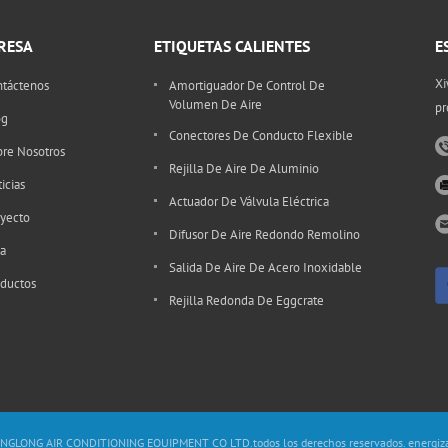
RESA
ETIQUETAS CALIENTES
E
Xi
táctenos
Amortiguador De Control De
Volumen De Aire
pr
og
Conectores De Conducto Flexible
re Nosotros
Rejilla De Aire De Aluminio
icias
Actuador De Válvula Eléctrica
yecto
Difusor De Aire Redondo Remolino
a
Salida De Aire De Acero Inoxidable
ductos
Rejilla Redonda De Eggcrate
NGLONG AIR CONDITIONING EQUIPMENT CO LTD.todos los derechos reservados. energiz