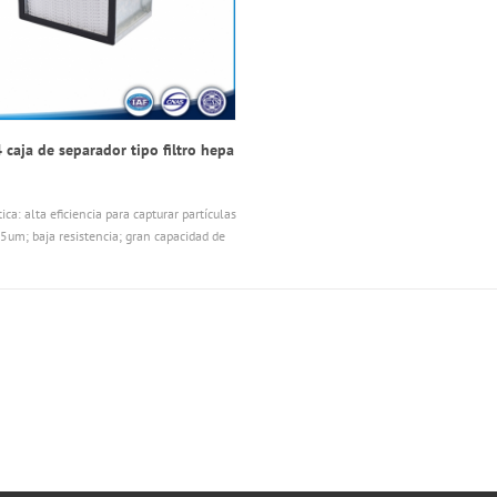
caja de separador tipo filtro hepa
tica: alta eficiencia para capturar partículas
.5um; baja resistencia; gran capacidad de
 de polvo; bien uniformidad de la
del aire.